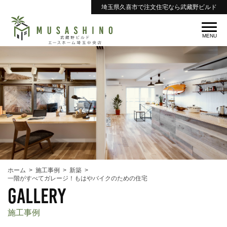
埼玉県久喜市で注文住宅なら武藏野ビルド
ホーム
施工事例
新築
一階がすべてガレージ！もはやバイクのための住宅
gallery
施工事例